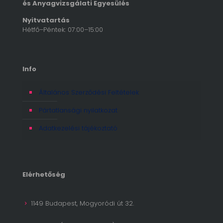
és Anyagvizsgálati Egyesülés
Nyitvatartás
Hétfő–Péntek: 07:00–15:00
Info
Általános Szerződési Feltételek
Pártatlansági nyilatkozat
Adatkezelési tájékoztató
Elérhetőség
1149 Budapest, Mogyoródi út 32.