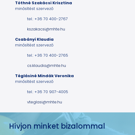
Tóthné Szakácsi Krisztina
minősítést szervező
tel.: +36 70 400-2767
kszakacsi@mhte.hu
Csabányi Klaudia
minősítést szervező
tel.: +36 70 400-2765
cs.klaudia@mhte.hu
Téglásiné Mindák Veronika
minősítést szervező
tel.: +36 70 907-4005
vteglasi@mhte.hu
Hívjon minket bizalommal