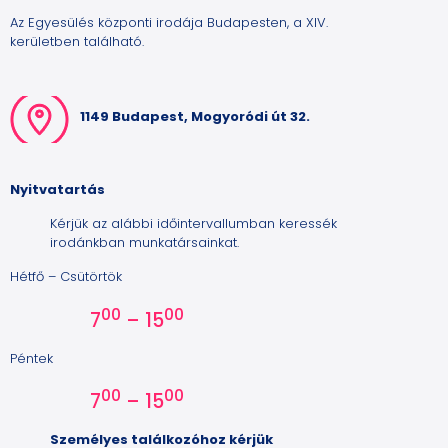
Az Egyesülés központi irodája Budapesten, a XIV.
kerületben található.
1149 Budapest, Mogyoródi út 32.
Nyitvatartás
Kérjük az alábbi időintervallumban keressék
irodánkban munkatársainkat.
Hétfő – Csütörtök
00
00
7
– 15
Péntek
00
00
7
– 15
Személyes találkozóhoz kérjük