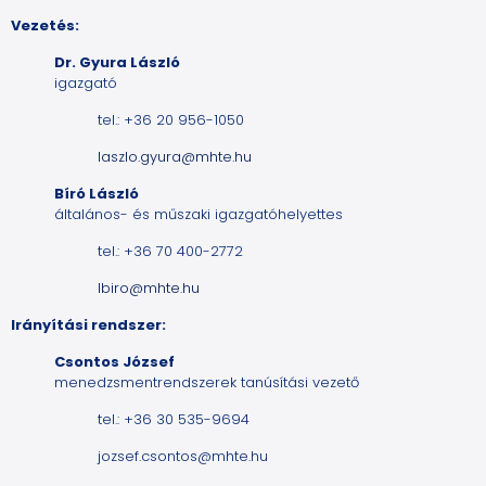
Vezetés:
Dr. Gyura László
igazgató
tel.: +36 20 956-1050
laszlo.gyura@mhte.hu
Bíró László
általános- és műszaki igazgatóhelyettes
tel.: +36 70 400-2772
lbiro@mhte.hu
Irányítási rendszer:
Csontos József
menedzsmentrendszerek tanúsítási vezető
tel.: +36 30 535-9694
jozsef.csontos@mhte.hu