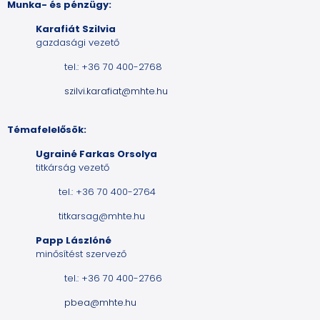
Munka- és pénzügy:
Karafiát Szilvia
gazdasági vezető
tel.: +36 70 400-2768
szilvi.karafiat@mhte.hu
Témafelelősök:
Ugrainé Farkas Orsolya
titkárság vezető
tel.: +36 70 400-2764
titkarsag@mhte.hu
Papp Lászlóné
minősítést szervező
tel.: +36 70 400-2766
pbea@mhte.hu