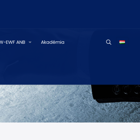
IW-EWF ANB
Akadémia