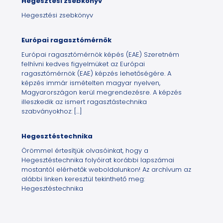
Hegesztési zsebkönyv
Hegesztési zsebkönyv
Európai ragasztómérnök
Európai ragasztómérnök képés (EAE) Szeretném
felhívni kedves figyelmüket az Európai
ragasztómérnök (EAE) képzés lehetőségére. A
képzés immár ismételten magyar nyelven,
Magyarországon kerül megrendezésre. A képzés
illeszkedik az ismert ragasztástechnika
szabványokhoz:
[…]
Hegesztéstechnika
Örömmel értesítjük olvasóinkat, hogy a
Hegesztéstechnika folyóirat korábbi lapszámai
mostantól elérhetők weboldalunkon! Az archívum az
alábbi linken keresztül tekinthető meg:
Hegesztéstechnika