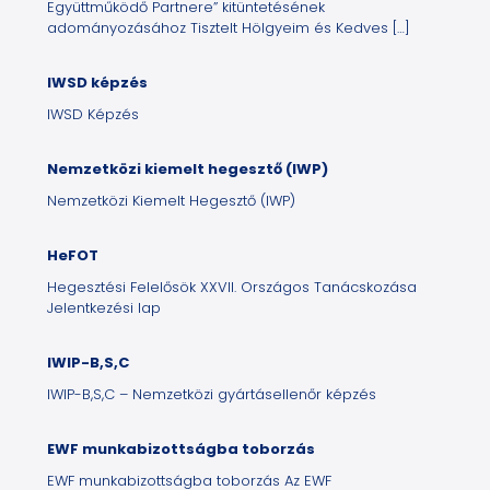
Együttműködő Partnere” kitüntetésének
adományozásához Tisztelt Hölgyeim és Kedves
[…]
IWSD képzés
IWSD Képzés
Nemzetközi kiemelt hegesztő (IWP)
Nemzetközi Kiemelt Hegesztő (IWP)
HeFOT
Hegesztési Felelősök XXVII. Országos Tanácskozása
Jelentkezési lap
IWIP-B,S,C
IWIP-B,S,C – Nemzetközi gyártásellenőr képzés
EWF munkabizottságba toborzás
EWF munkabizottságba toborzás Az EWF