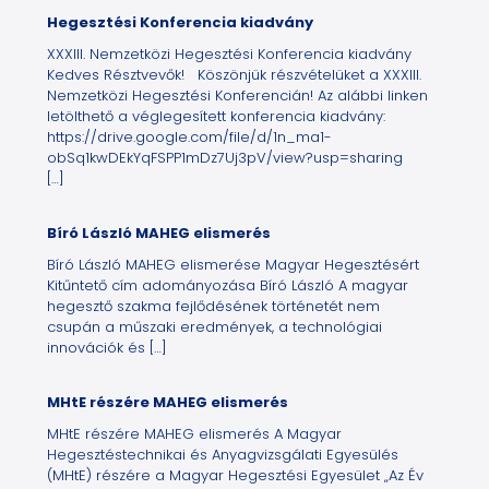
Hegesztési Konferencia kiadvány
XXXIII. Nemzetközi Hegesztési Konferencia kiadvány
Kedves Résztvevők! Köszönjük részvételüket a XXXIII.
Nemzetközi Hegesztési Konferencián! Az alábbi linken
letölthető a véglegesített konferencia kiadvány:
https://drive.google.com/file/d/1n_ma1-
obSq1kwDEkYqFSPP1mDz7Uj3pV/view?usp=sharing
[…]
Bíró László MAHEG elismerés
Bíró László MAHEG elismerése Magyar Hegesztésért
Kitűntető cím adományozása Bíró László A magyar
hegesztő szakma fejlődésének történetét nem
csupán a műszaki eredmények, a technológiai
innovációk és
[…]
MHtE részére MAHEG elismerés
MHtE részére MAHEG elismerés A Magyar
Hegesztéstechnikai és Anyagvizsgálati Egyesülés
(MHtE) részére a Magyar Hegesztési Egyesület „Az Év