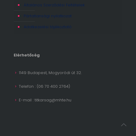
Általános Szerződési Feltételek
Pártatlansági nyilatkozat
Adatkezelési tájékoztató
Elérhetőség
1149 Budapest, Mogyoródi út 32.
Telefon : (06 70 400 2764)
E-mail : titkarsag@mhte.hu