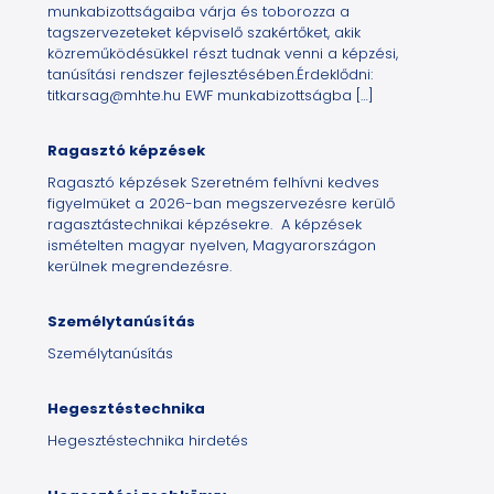
munkabizottságaiba várja és toborozza a
tagszervezeteket képviselő szakértőket, akik
közreműködésükkel részt tudnak venni a képzési,
tanúsítási rendszer fejlesztésében.Érdeklődni:
titkarsag@mhte.hu EWF munkabizottságba
[…]
Ragasztó képzések
Ragasztó képzések Szeretném felhívni kedves
figyelmüket a 2026-ban megszervezésre kerülő
ragasztástechnikai képzésekre. A képzések
ismételten magyar nyelven, Magyarországon
kerülnek megrendezésre.
Személytanúsítás
Személytanúsítás
Hegesztéstechnika
Hegesztéstechnika hirdetés