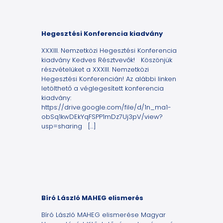
Hegesztési Konferencia kiadvány
XXXIII. Nemzetközi Hegesztési Konferencia
kiadvány Kedves Résztvevők! Köszönjük
részvételüket a XXXIII. Nemzetközi
Hegesztési Konferencián! Az alábbi linken
letölthető a véglegesített konferencia
kiadvány:
https://drive.google.com/file/d/1n_ma1-
obSq1kwDEkYqFSPP1mDz7Uj3pV/view?
usp=sharing
[…]
Bíró László MAHEG elismerés
Bíró László MAHEG elismerése Magyar