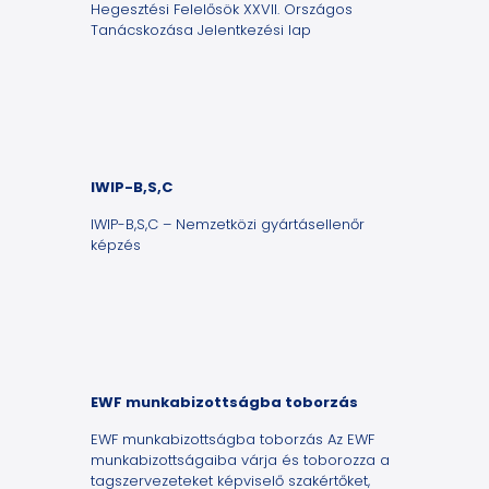
Hegesztési Felelősök XXVII. Országos
Tanácskozása Jelentkezési lap
IWIP-B,S,C
IWIP-B,S,C – Nemzetközi gyártásellenőr
képzés
EWF munkabizottságba toborzás
EWF munkabizottságba toborzás Az EWF
munkabizottságaiba várja és toborozza a
tagszervezeteket képviselő szakértőket,