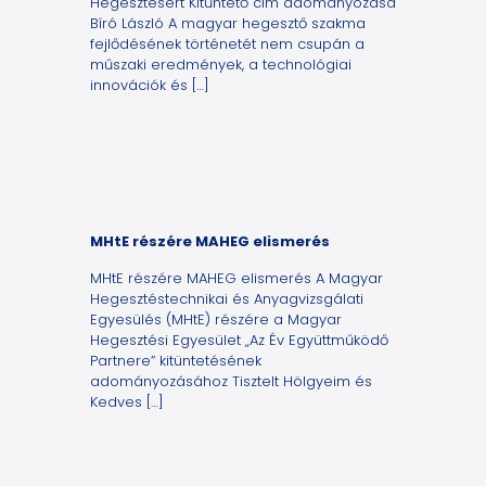
Hegesztésért Kitűntető cím adományozása
Bíró László A magyar hegesztő szakma
fejlődésének történetét nem csupán a
műszaki eredmények, a technológiai
innovációk és
[…]
MHtE részére MAHEG elismerés
MHtE részére MAHEG elismerés A Magyar
Hegesztéstechnikai és Anyagvizsgálati
Egyesülés (MHtE) részére a Magyar
Hegesztési Egyesület „Az Év Együttműködő
Partnere” kitüntetésének
adományozásához Tisztelt Hölgyeim és
Kedves
[…]