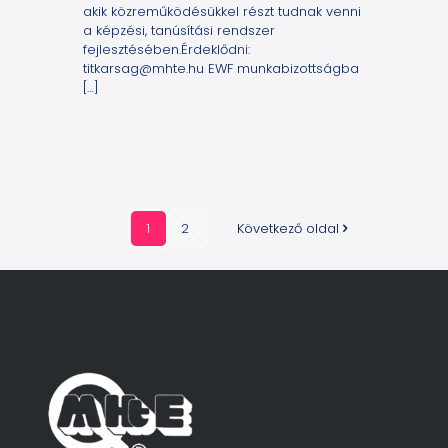
akik közreműködésükkel részt tudnak venni
a képzési, tanúsítási rendszer
fejlesztésében.Érdeklődni:
titkarsag@mhte.hu EWF munkabizottságba
[…]
1
2
Következő oldal