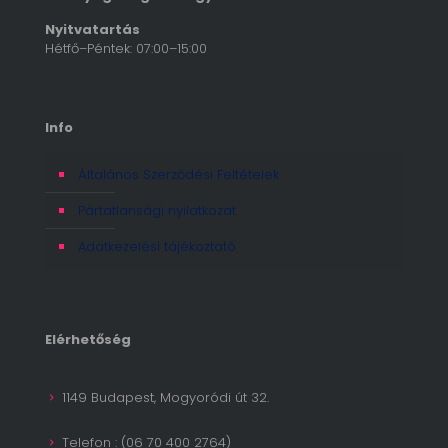
Nyitvatartás
Hétfő–Péntek: 07:00–15:00
Info
Általános Szerződési Feltételek
Pártatlansági nyilatkozat
Adatkezelési tájékoztató
Elérhetőség
1149 Budapest, Mogyoródi út 32.
Telefon : (06 70 400 2764)