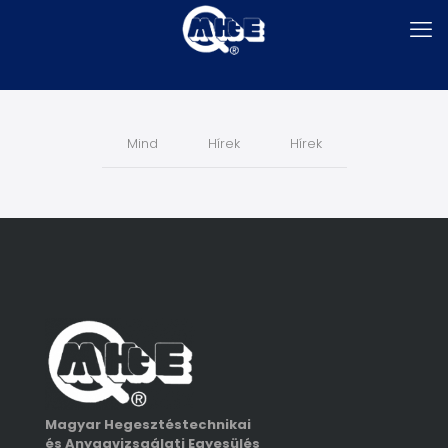
Mind
Hírek
Hírek
Magyar Hegesztéstechnikai
és Anyagvizsgálati Egyesülés