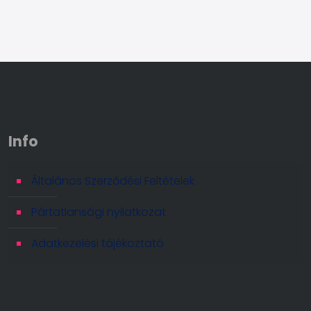
Info
Általános Szerződési Feltételek
Pártatlansági nyilatkozat
Adatkezelési tájékoztató