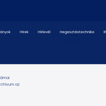
ványok
Hírek
Hírlevél
Hegesztéstechnika
I
Mind
Hírek
Hírek
zámai
rchívum az