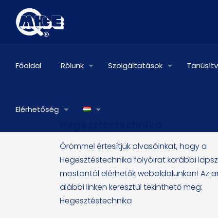
Főoldal
Rólunk
Szolgáltatások
Tanúsít
Elérhetőség
Hegesztéstechnika
Örömmel értesítjük olvasóinkat, hogy a
Hegesztéstechnika folyóirat korábbi laps
mostantól elérhetők weboldalunkon! Az a
alábbi linken keresztül tekinthető meg:
Hegesztéstechnika