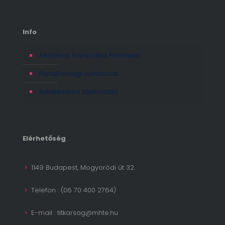
Info
Általános Szerződési Feltételek
Pártatlansági nyilatkozat
Adatkezelési tájékoztató
Elérhetőség
1149 Budapest, Mogyoródi út 32.
Telefon : (06 70 400 2764)
E-mail : titkarsag@mhte.hu